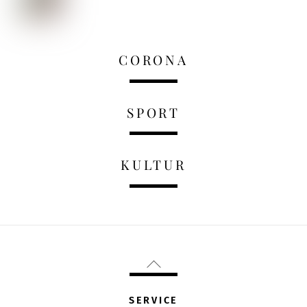
CORONA
SPORT
KULTUR
Back
To
Top
SERVICE