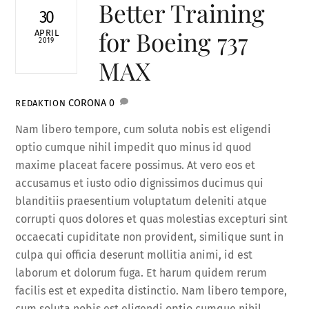
Better Training
30
for Boeing 737
APRIL
2019
MAX
CORONA
0
REDAKTION
Nam libero tempore, cum soluta nobis est eligendi
optio cumque nihil impedit quo minus id quod
maxime placeat facere possimus. At vero eos et
accusamus et iusto odio dignissimos ducimus qui
blanditiis praesentium voluptatum deleniti atque
corrupti quos dolores et quas molestias excepturi sint
occaecati cupiditate non provident, similique sunt in
culpa qui officia deserunt mollitia animi, id est
laborum et dolorum fuga. Et harum quidem rerum
facilis est et expedita distinctio. Nam libero tempore,
cum soluta nobis est eligendi optio cumque nihil