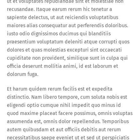
ut et voluptates repudiandae sint et molestiae non
recusandae. Itaque earum rerum hic tenetur a
sapiente delectus, ut aut reiciendis voluptatibus
maiores alias consequatur aut perferendis doloribus.
iusto odio dignissimos ducimus qui blanditiis
praesentium voluptatum deleniti atque corrupti quos
dolores et quas molestias excepturi sint occaecati
cupiditate non provident, similique sunt in culpa qui
officia deserunt mollitia animi, id est laborum et
dolorum fuga.
Et harum quidem rerum facilis est et expedita
distinctio. Nam libero tempore, cum soluta nobis est
eligendi optio cumque nihil impedit quo minus id
quod maxime placeat facere possimus, omnis voluptas
assumenda est, omnis dolor repellendus. Temporibus
autem quibusdam et aut officiis debitis aut rerum
necessitatibus saepe eveniet ut et sed ut perspiciatis