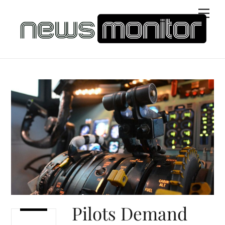
Skip
Men
to
content
Pilots Demand