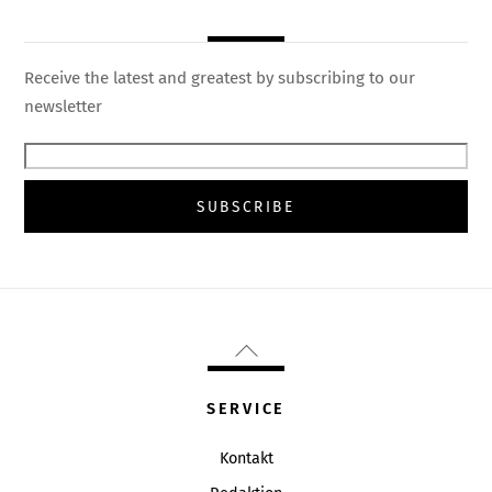
Receive the latest and greatest by subscribing to our
newsletter
Back
To
Top
SERVICE
Kontakt