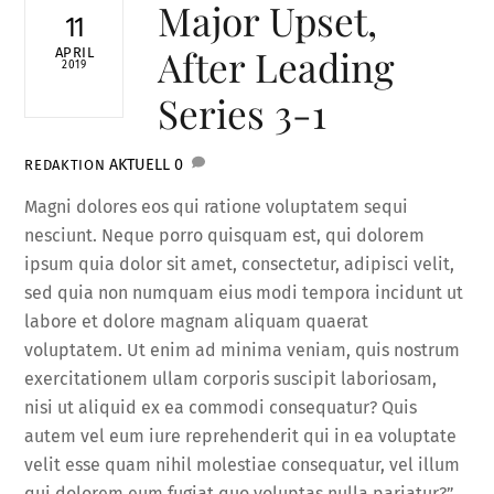
Major Upset,
11
After Leading
APRIL
2019
Series 3-1
AKTUELL
0
REDAKTION
Magni dolores eos qui ratione voluptatem sequi
nesciunt. Neque porro quisquam est, qui dolorem
ipsum quia dolor sit amet, consectetur, adipisci velit,
sed quia non numquam eius modi tempora incidunt ut
labore et dolore magnam aliquam quaerat
voluptatem. Ut enim ad minima veniam, quis nostrum
exercitationem ullam corporis suscipit laboriosam,
nisi ut aliquid ex ea commodi consequatur? Quis
autem vel eum iure reprehenderit qui in ea voluptate
velit esse quam nihil molestiae consequatur, vel illum
qui dolorem eum fugiat quo voluptas nulla pariatur?”