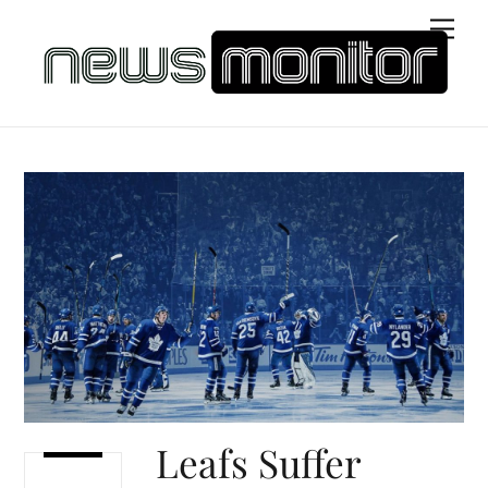
Skip
Men
to
content
Leafs Suffer