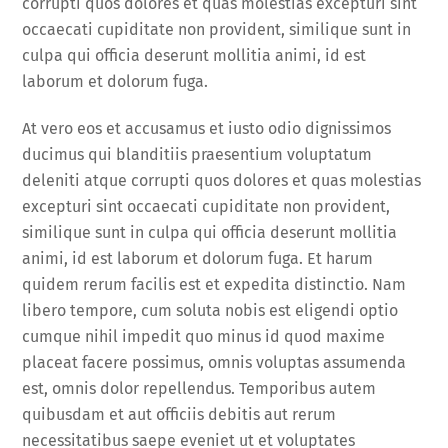
corrupti quos dolores et quas molestias excepturi sint
occaecati cupiditate non provident, similique sunt in
culpa qui officia deserunt mollitia animi, id est
laborum et dolorum fuga.
At vero eos et accusamus et iusto odio dignissimos
ducimus qui blanditiis praesentium voluptatum
deleniti atque corrupti quos dolores et quas molestias
excepturi sint occaecati cupiditate non provident,
similique sunt in culpa qui officia deserunt mollitia
animi, id est laborum et dolorum fuga. Et harum
quidem rerum facilis est et expedita distinctio. Nam
libero tempore, cum soluta nobis est eligendi optio
cumque nihil impedit quo minus id quod maxime
placeat facere possimus, omnis voluptas assumenda
est, omnis dolor repellendus. Temporibus autem
quibusdam et aut officiis debitis aut rerum
necessitatibus saepe eveniet ut et voluptates